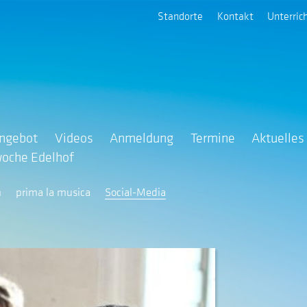
Standorte
Kontakt
Unterric
angebot
Videos
Anmeldung
Termine
Aktuelles
oche Edelhof
n
prima la musica
Social-Media