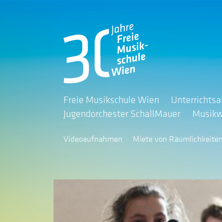
Freie Musikschule Wien
Unterrichts
Jugendorchester SchallMauer
Musikw
Videoaufnahmen
Miete von Räumlichkeite