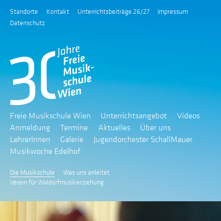
Standorte
Kontakt
Unterrichtsbeiträge 26/27
Impressum
Datenschutz
Freie Musikschule Wien
Unterrichtsangebot
Videos
Anmeldung
Termine
Aktuelles
Über uns
LehrerInnen
Galerie
Jugendorchester SchallMauer
Musikwoche Edelhof
Die Musikschule
Was uns anleitet
Verein für Waldorfmusikerziehung